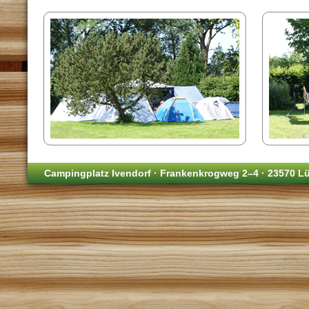
Campingplatz Ivendorf · Frankenkrogweg 2–4 · 23570 Lü