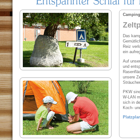
Campin
Zeltp
Das kampi
Gemütlich
Reiz verl
ein aufre
Auf unse
und entsp
Rasenflä
unsere Ze
Sträucher
PKW sind
W-LAN mö
sich in d
Koch- un
Platzpla